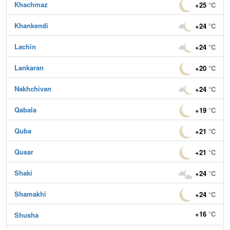
Khachmaz
+25
°C
Khankendi
+24
°C
Lachin
+24
°C
Lankaran
+20
°C
Nakhchivan
+24
°C
Qabala
+19
°C
Quba
+21
°C
Qusar
+21
°C
Shaki
+24
°C
Shamakhi
+24
°C
+16
°C
Shusha